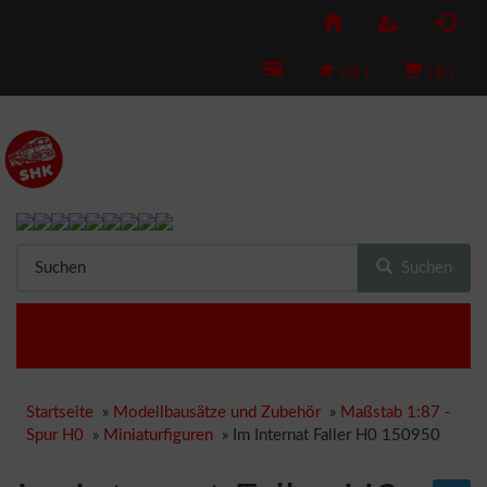
(
0
)
(
0
)
Suchen
Startseite
»
Modellbausätze und Zubehör
»
Maßstab 1:87 -
Spur H0
»
Miniaturfiguren
»
Im Internat Faller H0 150950