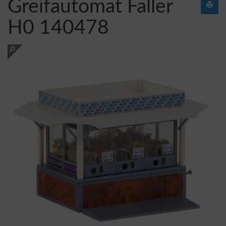
Greifautomat Faller
H0 140478