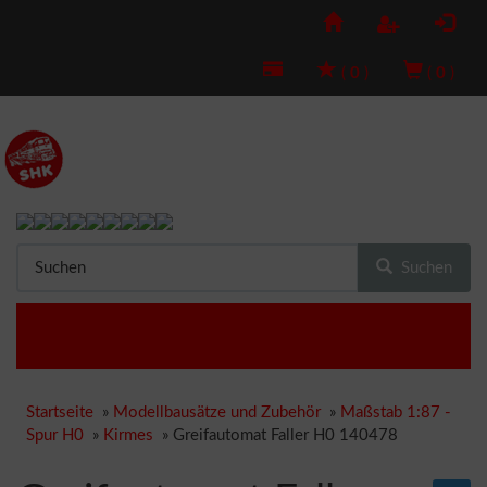
(
0
)
(
0
)
Suchen
Startseite
»
Modellbausätze und Zubehör
»
Maßstab 1:87 -
Spur H0
»
Kirmes
»
Greifautomat Faller H0 140478