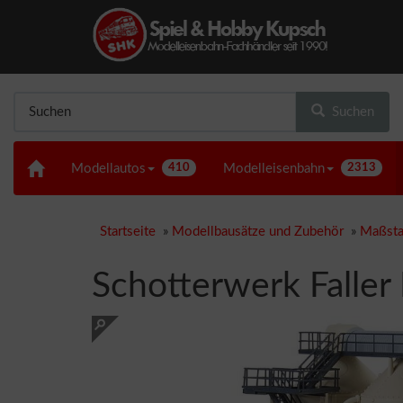
Suchen
Modellautos
410
Modelleisenbahn
2313
Startseite
»
Modellbausätze und Zubehör
»
Maßsta
Schotterwerk Falle