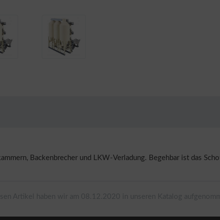
okammern, Backenbrecher und LKW-Verladung. Begehbar ist das Schot
sen Artikel haben wir am 08.12.2020 in unseren Katalog aufgenom