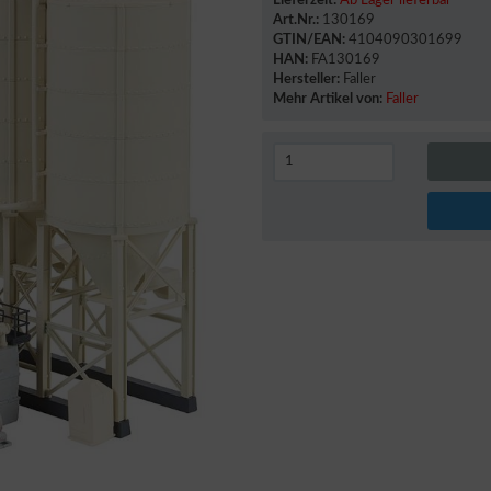
Lieferzeit:
Ab Lager lieferbar
Art.Nr.:
130169
GTIN/EAN:
4104090301699
HAN:
FA130169
Hersteller:
Faller
Mehr Artikel von:
Faller