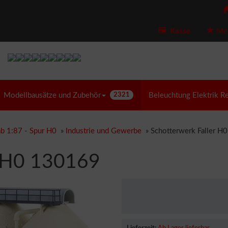
Kasse
Mer
Modellbausätze und Zubehör
2321
Beleuchtung Elektrik R
b 1:87 - Spur H0
»
Industrie und Gewerbe
»
Schotterwerk Faller H
r H0 130169