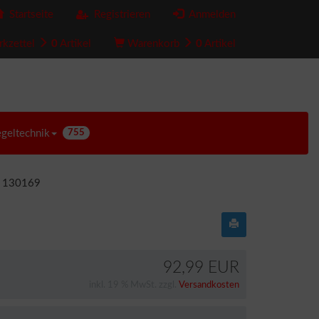
Startseite
Registrieren
Anmelden
kzettel
0
Artikel
Warenkorb
0
Artikel
egeltechnik
755
0 130169
92,99 EUR
inkl. 19 % MwSt. zzgl.
Versandkosten