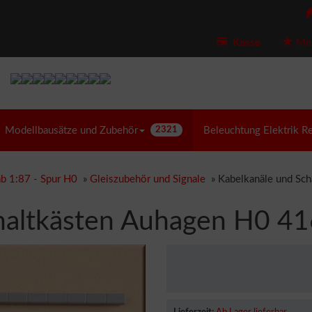
Kasse
Mer
Modellbausätze und Zubehör
2321
Beleuchtung Elektrik R
b 1:87 - Spur H0
»
Gleiszubehör und Signale
»
Kabelkanäle und Sc
haltkästen Auhagen H0 4