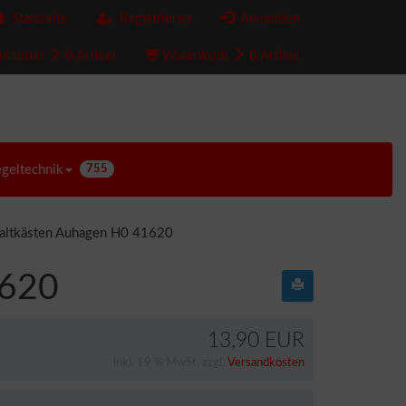
Startseite
Registrieren
Anmelden
kzettel
0
Artikel
Warenkorb
0
Artikel
egeltechnik
755
haltkästen Auhagen H0 41620
1620
13,90 EUR
inkl. 19 % MwSt. zzgl.
Versandkosten