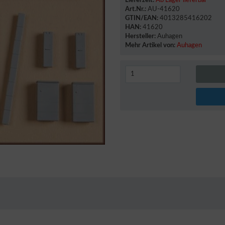
Lieferzeit:
Ab Lager lieferbar
Art.Nr.:
AU-41620
GTIN/EAN:
4013285416202
HAN:
41620
Hersteller:
Auhagen
Mehr Artikel von:
Auhagen