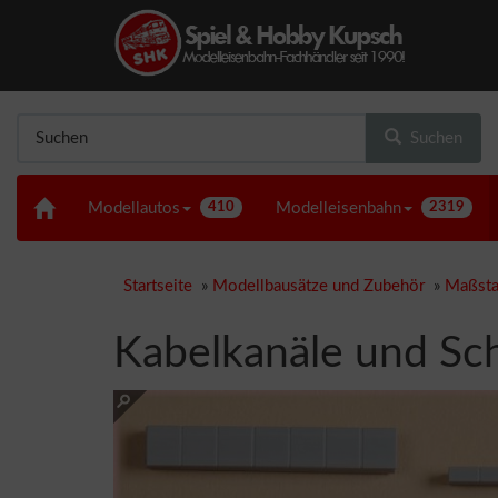
Suchen
Modellautos
410
Modelleisenbahn
2319
Startseite
»
Modellbausätze und Zubehör
»
Maßsta
Kabelkanäle und Sc