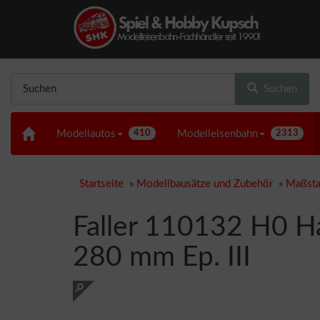
Suchen
Modellautos
410
Modelleisenbahn
2313
Startseite
»
Modellbausätze und Zubehör
»
Maßsta
Faller 110132 H0 H
280 mm Ep. III