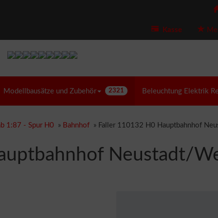
Kasse
Mer
Modellbausätze und Zubehör
2321
Beleuchtung Elektrik R
b 1:87 - Spur H0
»
Bahnhof
»
Faller 110132 H0 Hauptbahnhof Neus
auptbahnhof Neustadt/Wei