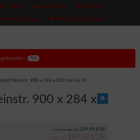
Startseite
Registrieren
Anmelden
kzettel
0
Artikel
Warenkorb
0
Artikel
egeltechnik
755
tadt/Weinstr. 900 x 284 x 280 mm Ep. III
nstr. 900 x 284 x
209,99 EUR
Unser bisheriger Preis
169,99 EUR
Jetzt nur