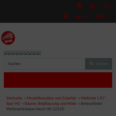
(
0
)
(
0
)
Suchen
Startseite
»
Modellbausätze und Zubehör
»
Maßstab 1:87 -
Spur H0
»
Bäume, Bepflanzung und Wald
»
Beleuchteter
Weihnachtsbaum Noch H0 22120