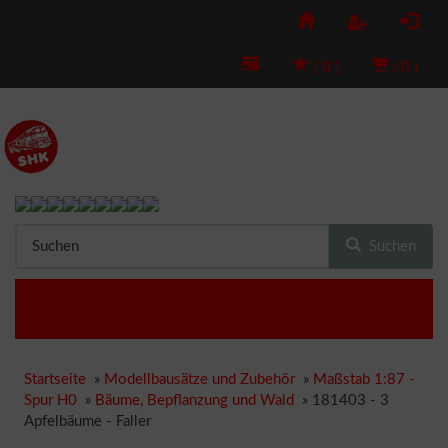
(
0
)
(
0
)
Suchen
Startseite
»
Modellbausätze und Zubehör
»
Maßstab 1:87 -
Spur H0
»
Bäume, Bepflanzung und Wald
»
181403 - 3
Apfelbäume - Faller