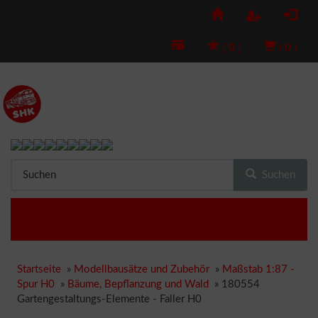
(
0
)
(
0
)
Suchen
Startseite
»
Modellbausätze und Zubehör
»
Maßstab 1:87 -
Spur H0
»
Bäume, Bepflanzung und Wald
»
180554
Gartengestaltungs-Elemente - Faller H0