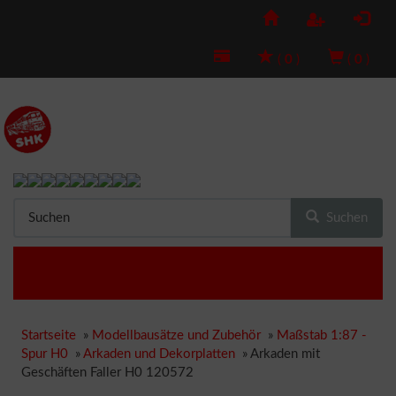
(
0
)
(
0
)
Suchen
Startseite
»
Modellbausätze und Zubehör
»
Maßstab 1:87 -
Spur H0
»
Arkaden und Dekorplatten
»
Arkaden mit
Geschäften Faller H0 120572