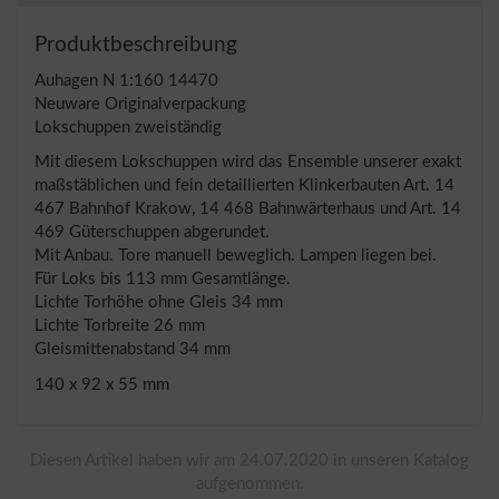
Produktbeschreibung
Auhagen N 1:160 14470
Neuware Originalverpackung
Lokschuppen zweiständig
Mit diesem Lokschuppen wird das Ensemble unserer exakt
maßstäblichen und fein detaillierten Klinkerbauten Art. 14
467 Bahnhof Krakow, 14 468 Bahnwärterhaus und Art. 14
469 Güterschuppen abgerundet.
Mit Anbau. Tore manuell beweglich. Lampen liegen bei.
Für Loks bis 113 mm Gesamtlänge.
Lichte Torhöhe ohne Gleis 34 mm
Lichte Torbreite 26 mm
Gleismittenabstand 34 mm
140 x 92 x 55 mm
Diesen Artikel haben wir am 24.07.2020 in unseren Katalog
aufgenommen.