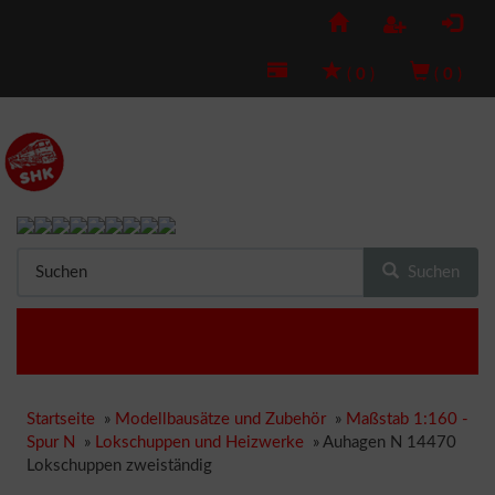
(
0
)
(
0
)
Suchen
Startseite
»
Modellbausätze und Zubehör
»
Maßstab 1:160 -
Spur N
»
Lokschuppen und Heizwerke
»
Auhagen N 14470
Lokschuppen zweiständig