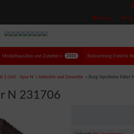
Kasse
Mer
Modellbausätze und Zubehör
2321
Beleuchtung Elektrik R
b 1:160 - Spur N
»
Industrie und Gewerbe
»
Burg-Apotheke Faller
er N 231706