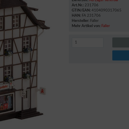
Lieferzeit:
Ab Lager lieferbar
Art.Nr.:
231706
GTIN/EAN:
4104090317065
HAN:
FA 231706
Hersteller:
Faller
Mehr Artikel von:
Faller