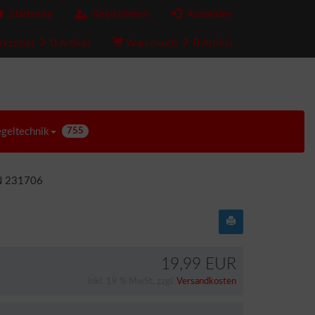
Startseite
Registrieren
Anmelden
kzettel
0
Artikel
Warenkorb
0
Artikel
egeltechnik
755
 N 231706
19,99 EUR
inkl. 19 % MwSt. zzgl.
Versandkosten