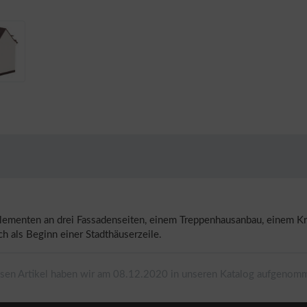
elementen an drei Fassadenseiten, einem Treppenhausanbau, einem 
h als Beginn einer Stadthäuserzeile.
sen Artikel haben wir am 08.12.2020 in unseren Katalog aufgenom