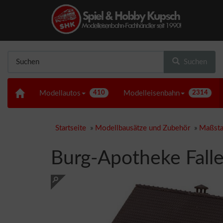
Suchen
Modellautos
410
Modelleisenbahn
2314
Startseite
»
Modellbausätze und Zubehör
»
Maßsta
Burg-Apotheke Fall