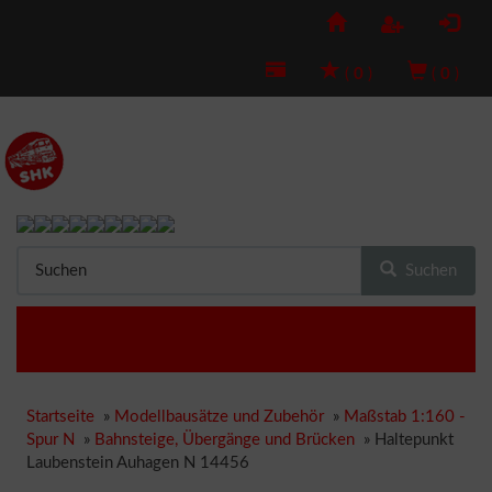
(
0
)
(
0
)
Suchen
Startseite
»
Modellbausätze und Zubehör
»
Maßstab 1:160 -
Spur N
»
Bahnsteige, Übergänge und Brücken
»
Haltepunkt
Laubenstein Auhagen N 14456