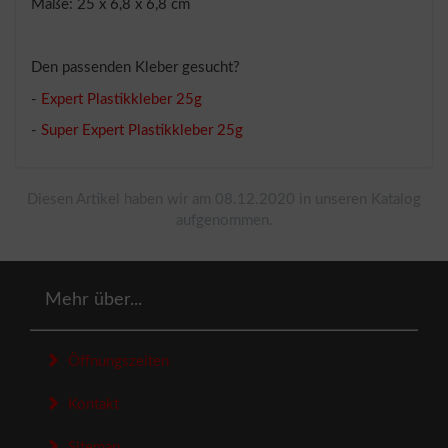
Maße: 25 x 6,8 x 6,8 cm
Den passenden Kleber gesucht?
-
Expert Plastikkleber 25g
-
Super Expert Plastikkleber 25g
Diesen Artikel haben wir am 08.12.2020 in unseren Katalog
aufgenommen.
Mehr über...
Öffnungszeiten
Kontakt
Sitemap