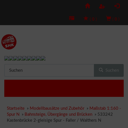
(
0
)
(
0
)
Suchen
Startseite
»
Modellbausätze und Zubehör
»
Maßstab 1:160 -
Spur N
»
Bahnsteige, Übergänge und Brücken
»
533242
Kastenbrücke 2-gleisige Spur - Faller / Walthers N