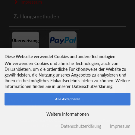
Impressum
Zahlungsmethoden
Diese Webseite verwendet Cookies und andere Technologien
Newsletter-Anmeldung
Wir verwenden Cookies und ähnliche Technologien, auch von
Drittanbietern, um die ordentliche Funktionsweise der Website zu
gewährleisten, die Nutzung unseres Angebotes zu analysieren und
E-Mail-Adresse:
Ihnen ein bestmögliches Einkaufserlebnis bieten zu können. Weitere
Informationen finden Sie in unserer Datenschutzerklärung.
Alle Akzeptieren
Der Newsletter kann jederzeit hier oder in Ihrem Kundenkonto
abbestellt werden.
Weitere Informationen
kupsch-germany.de © 2026 by Spiel und Hobby Kupsch
mod
ified eCommerce Shopsoftware © 2009-2026
Datenschutzerklärung
Impressum