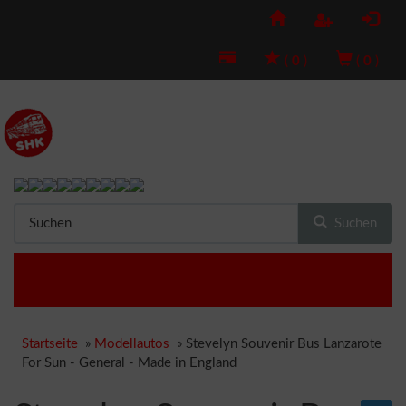
(
0
)
(
0
)
Suchen
Startseite
»
Modellautos
»
Stevelyn Souvenir Bus Lanzarote
For Sun - General - Made in England