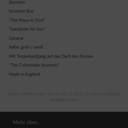
Stevelyn
Souvenir Bus
"The Place to Visit"
"Lanzarote for Sun"
General
Farbe: grün / weiß
Mit Treppenaufgang auf das Dach des Busses
"The Collectable Souvenir"
Made in England
Diesen Artikel haben wir am 01.12.2021 in unseren Katalog
aufgenommen.
Mehr über...