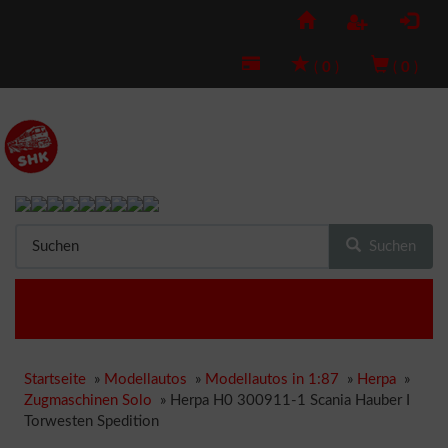
(
0
)
(
0
)
Suchen
Startseite
»
Modellautos
»
Modellautos in 1:87
»
Herpa
»
Zugmaschinen Solo
»
Herpa H0 300911-1 Scania Hauber I
Torwesten Spedition