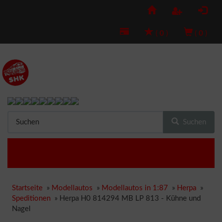
(
0
)
(
0
)
Suchen
Startseite
»
Modellautos
»
Modellautos in 1:87
»
Herpa
»
Speditionen
»
Herpa H0 814294 MB LP 813 - Kühne und
Nagel