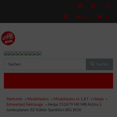
(
0
)
(
0
)
Suchen
Startseite
»
Modellautos
»
Modellautos in 1:87
»
Herpa
»
Schwerlast Fahrzeuge
»
Herpa 152679 H0 MB Actros L
Jumboplanen-SZ Kübler Spedition BIG BOX