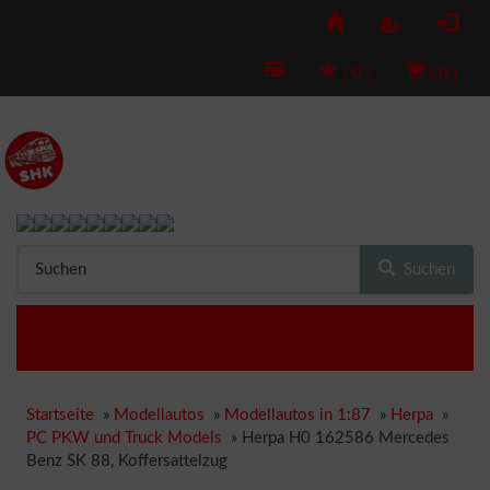
(
0
)
(
0
)
Suchen
Startseite
»
Modellautos
»
Modellautos in 1:87
»
Herpa
»
PC PKW und Truck Models
»
Herpa H0 162586 Mercedes
Benz SK 88, Koffersattelzug