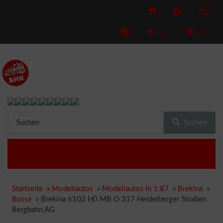
(
0
)
(
0
)
Suchen
Startseite
»
Modellautos
»
Modellautos in 1:87
»
Brekina
»
Busse
»
Brekina 6102 H0 MB O 317 Heidelberger Straßen
Bergbahn AG