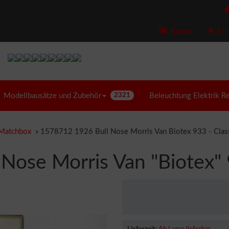
Kasse
Mer
Modellbausätze und Zubehör
2321
Beleuchtung Elektrik R
Matchbox
»
1578712 1926 Bull Nose Morris Van Biotex 933 - Class
ose Morris Van "Biotex" 9