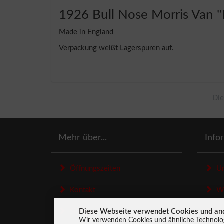
1926 Bull Nose Morris Van "
Made in England
Verpackung weißt Lagerspuren auf.
Die
Mehr über...
Info
Öffnungszeiten
Un
Kontakt
Wid
Diese Webseite verwendet Cookies und an
Sitemap
Dat
Wir verwenden Cookies und ähnliche Technolog