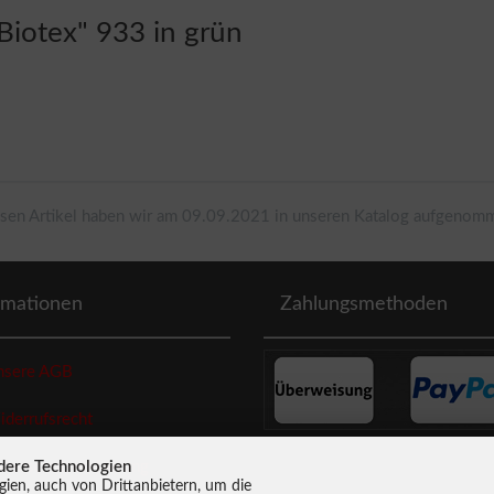
Biotex" 933 in grün
sen Artikel haben wir am 09.09.2021 in unseren Katalog aufgenom
rmationen
Zahlungsmethoden
sere AGB
errufsrecht
dere Technologien
enschutzerklaerung
ien, auch von Drittanbietern, um die