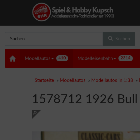
Suchen
Modellautos
410
Modelleisenbahn
2314
Startseite
»
Modellautos
»
Modellautos in 1:38
»
1578712 1926 Bull N