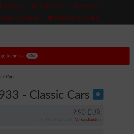
Startseite
Registrieren
Anmelden
kzettel
0
Artikel
Warenkorb
0
Artikel
egeltechnik
755
ic Cars
33 - Classic Cars
9,90 EUR
inkl. 19 % MwSt. zzgl.
Versandkosten