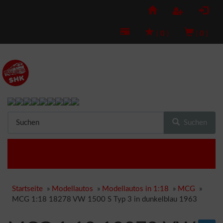
(
0
)
(
0
)
Suchen
Startseite
»
Modellautos
»
Modellautos in 1:18
»
MCG
»
MCG 1:18 18278 VW 1500 S Typ 3 in dunkelblau 1963