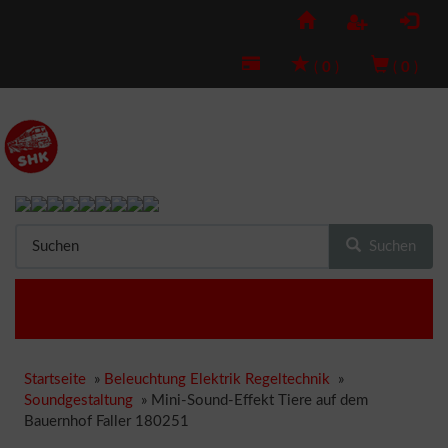
(
0
)
(
0
)
Suchen
Startseite
»
Beleuchtung Elektrik Regeltechnik
»
Soundgestaltung
»
Mini-Sound-Effekt Tiere auf dem
Bauernhof Faller 180251