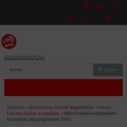
(
0
)
(
0
)
Suchen
Startseite
»
Beleuchtung Elektrik Regeltechnik
»
Merch,
Literatur, Bücher & Kataloge
»
Miba Modelleisenbahnhefte -
Kompletter Jahrgangsordner 1985