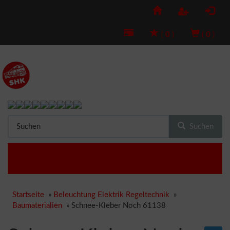
(
0
)
(
0
)
Suchen
Startseite
»
Beleuchtung Elektrik Regeltechnik
»
Baumaterialien
»
Schnee-Kleber Noch 61138